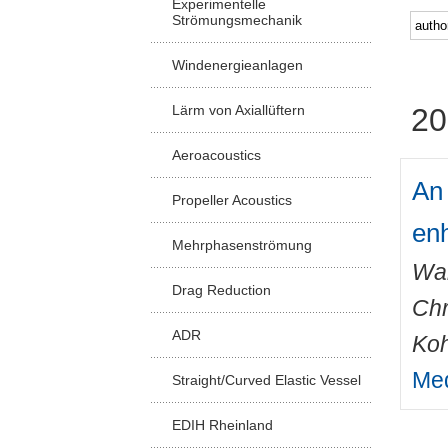
Experimentelle
Strömungsmechanik
Windenergieanlagen
Lärm von Axiallüftern
20
Aeroacoustics
An 
Propeller Acoustics
enh
Mehrphasenströmung
Wal
Drag Reduction
Chr
ADR
Koh
Med
Straight/Curved Elastic Vessel
EDIH Rheinland