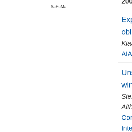
20
SaFuMa
Exp
obl
Kla
AIA
Un
win
Ste
Alt
Con
Int