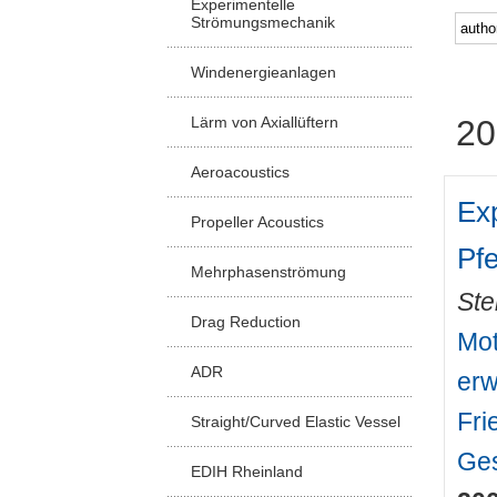
Experimentelle
Strömungsmechanik
Windenergieanlagen
Lärm von Axiallüftern
20
Aeroacoustics
Ex
Propeller Acoustics
Pfe
Mehrphasenströmung
Ste
Drag Reduction
Mot
ADR
erw
Fri
Straight/Curved Elastic Vessel
Ges
EDIH Rheinland