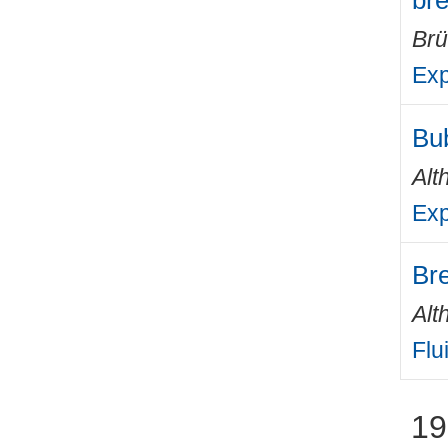
br
Brü
Exp
Bub
Alt
Exp
Bre
Alt
Flu
19