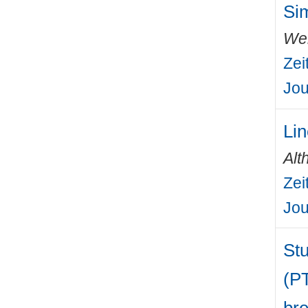
Sim
Wei
Zei
Jou
Lin
Alt
Zei
Jou
Stu
(PT