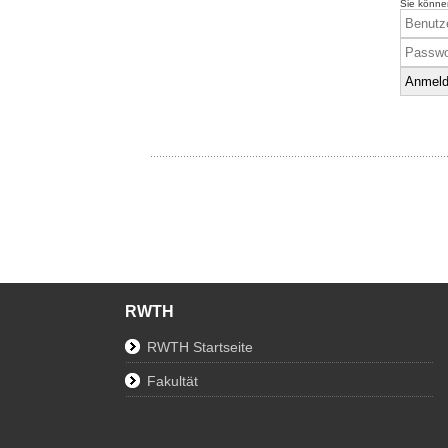
Sie könne
RWTH
RWTH Startseite
Fakultät