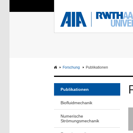
Sie sind hier:
Aerodynamisches Insti
RWTH
F
Hauptseite
Intranet
Forschung
Publikationen
Publikationen
Biofluidmechanik
Numerische
Strömungsmechanik