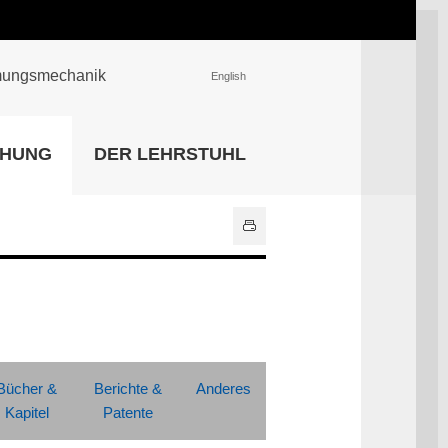
römungsmechanik
English
EINRICHTUNGEN
CHUNG
DER LEHRSTUHL
Universitätsbibliothek
IT Center
Center für Lehr- und
Lernservices
Hochschulsport
Zentrale
Hochschulverwaltung
Alle Einrichtungen
Bücher &
Berichte &
Anderes
Kapitel
Patente