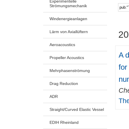
Experimentelle
Strömungsmechanik
Windenergieanlagen
Lärm von Axiallüftern
20
Aeroacoustics
A 
Propeller Acoustics
for
Mehrphasenströmung
nu
Drag Reduction
Ch
ADR
The
Straight/Curved Elastic Vessel
EDIH Rheinland