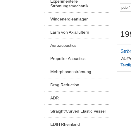
Experimentelle
Strömungsmechanik
Windenergieanlagen
19
Lärm von Axiallüftern
Aeroacoustics
Strö
Wulfh
Propeller Acoustics
Textil
Mehrphasenströmung
Drag Reduction
ADR
Straight/Curved Elastic Vessel
EDIH Rheinland