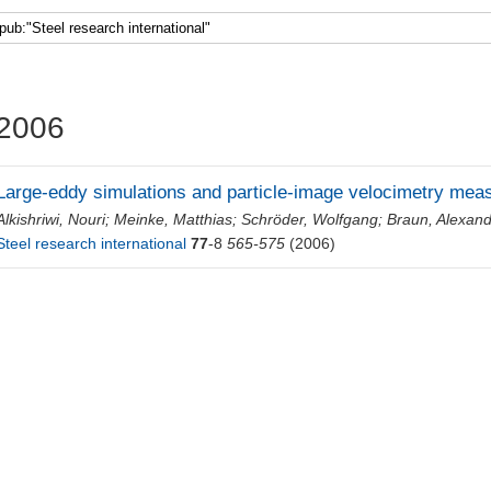
2006
Large-eddy simulations and particle-image velocimetry meas
Alkishriwi, Nouri
;
Meinke, Matthias
;
Schröder, Wolfgang
;
Braun, Alexan
Steel research international
77
-8
565-575
(2006)