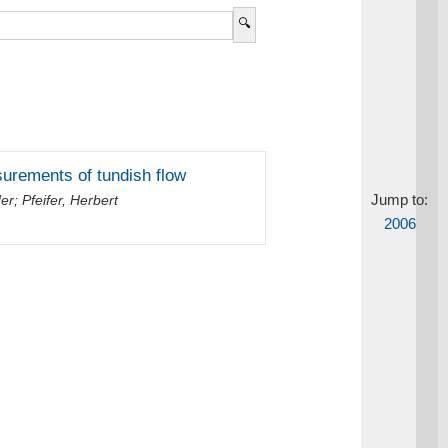
urements of tundish flow
Jump to:
der
;
Pfeifer, Herbert
2006