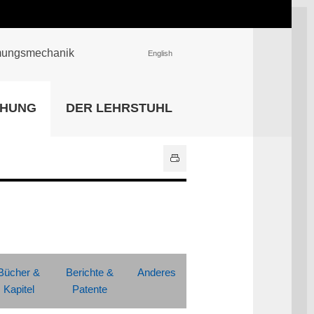
römungsmechanik
English
EINRICHTUNGEN
CHUNG
DER LEHRSTUHL
Universitätsbibliothek
IT Center
Center für Lehr- und
Lernservices
Hochschulsport
Zentrale
Hochschulverwaltung
Alle Einrichtungen
Bücher &
Berichte &
Anderes
Kapitel
Patente