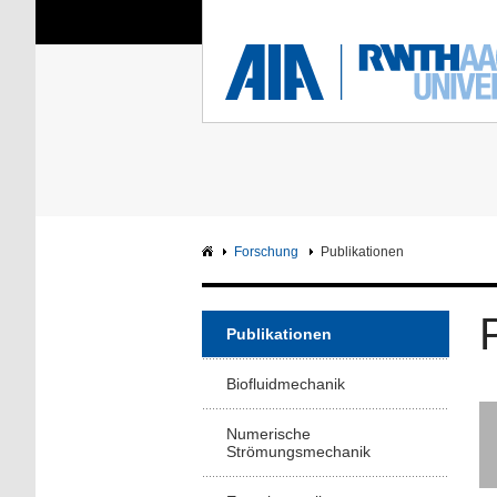
Sie sind hier:
Aerodynamisches Insti
RWTH
F
Hauptseite
Intranet
Forschung
Publikationen
Publikationen
Biofluidmechanik
Numerische
Strömungsmechanik