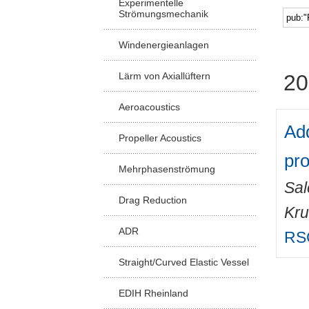
Experimentelle
Strömungsmechanik
Windenergieanlagen
Lärm von Axiallüftern
20
Aeroacoustics
Add
Propeller Acoustics
pro
Mehrphasenströmung
Sa
Drag Reduction
Kru
ADR
RS
Straight/Curved Elastic Vessel
EDIH Rheinland