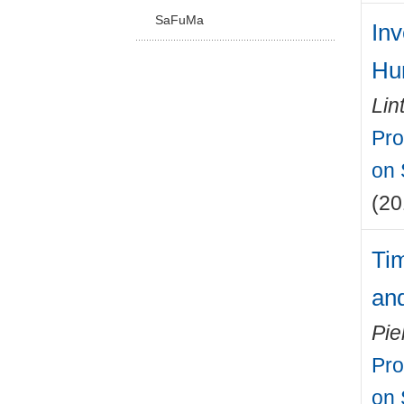
SaFuMa
Inv
Hu
Lin
Pro
on 
(20
Tim
and
Pie
Pro
on 