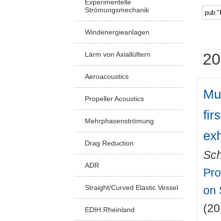
Experimentelle
Strömungsmechanik
Windenergieanlagen
Lärm von Axiallüftern
20
Aeroacoustics
Mul
Propeller Acoustics
fir
Mehrphasenströmung
exh
Drag Reduction
Sch
ADR
Pro
Straight/Curved Elastic Vessel
on 
(20
EDIH Rheinland