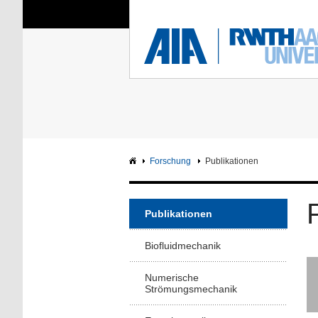
Sie sind hier:
Aerodynamisches Insti
RWTH
F
Hauptseite
Intranet
Forschung
Publikationen
Publikationen
Biofluidmechanik
Numerische
Strömungsmechanik