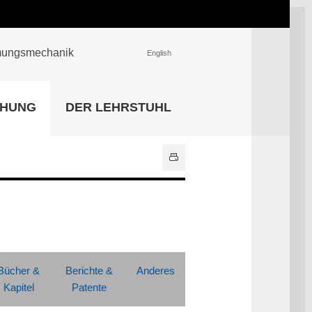
römungsmechanik
English
EINRICHTUNGEN
CHUNG
DER LEHRSTUHL
Universitätsbibliothek
IT Center
Center für Lehr- und
Lernservices
Hochschulsport
Zentrale
Hochschulverwaltung
Alle Einrichtungen
Bücher &
Berichte &
Anderes
Kapitel
Patente