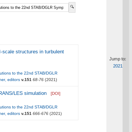
-scale structures in turbulent
Jump to:
2021
ributions to the 22nd STAB/DGLR
er, editors
v.151
68-76
(2021)
l RANS/LES simulation
[DOI]
ributions to the 22nd STAB/DGLR
er, editors
v.151
666-676
(2021)