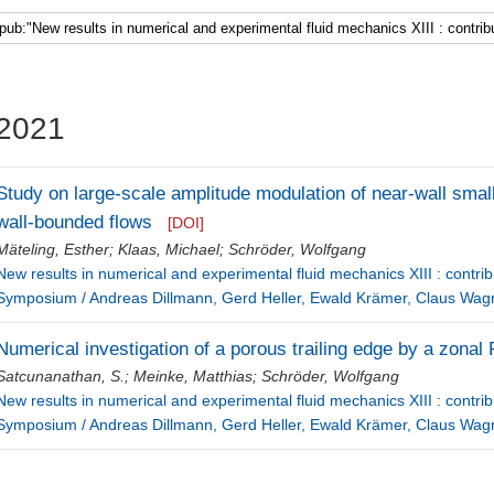
2021
Study on large-scale amplitude modulation of near-wall small
wall-bounded flows
[DOI]
Mäteling, Esther
;
Klaas, Michael
;
Schröder, Wolfgang
New results in numerical and experimental fluid mechanics XIII : cont
Symposium / Andreas Dillmann, Gerd Heller, Ewald Krämer, Claus Wagn
Numerical investigation of a porous trailing edge by a zona
Satcunanathan, S.
;
Meinke, Matthias
;
Schröder, Wolfgang
New results in numerical and experimental fluid mechanics XIII : cont
Symposium / Andreas Dillmann, Gerd Heller, Ewald Krämer, Claus Wagn