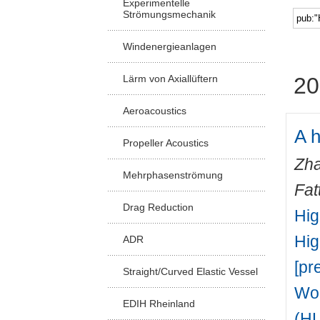
Experimentelle
Strömungsmechanik
Windenergieanlagen
Lärm von Axiallüftern
20
Aeroacoustics
A h
Propeller Acoustics
Zha
Mehrphasenströmung
Fat
Drag Reduction
Hig
Hig
ADR
[pr
Straight/Curved Elastic Vessel
Wor
EDIH Rheinland
(HL