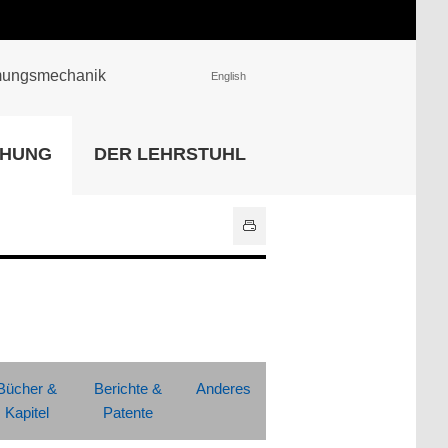
römungsmechanik
English
EINRICHTUNGEN
CHUNG
DER LEHRSTUHL
Universitätsbibliothek
IT Center
Center für Lehr- und
Lernservices
Hochschulsport
Zentrale
Hochschulverwaltung
Alle Einrichtungen
Bücher &
Berichte &
Anderes
Kapitel
Patente