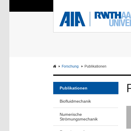
Sie sind hier:
Aerodynamisches Insti
RWTH
F
Hauptseite
Intranet
Forschung
Publikationen
Publikationen
Biofluidmechanik
Numerische
Strömungsmechanik