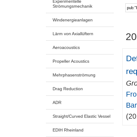
Experimentelle
Strömungsmechanik
Windenergieanlagen
Lärm von Axiallüftern
20
Aeroacoustics
Def
Propeller Acoustics
re
Mehrphasenströmung
Gro
Drag Reduction
Fro
ADR
Bar
(20
Straight/Curved Elastic Vessel
EDIH Rheinland