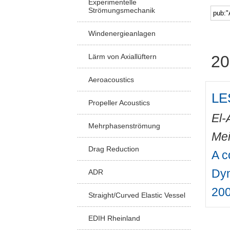
Experimentelle
Strömungsmechanik
Windenergieanlagen
Lärm von Axiallüftern
20
Aeroacoustics
LE
Propeller Acoustics
El-
Mehrphasenströmung
Mei
Drag Reduction
A c
Dyn
ADR
20
Straight/Curved Elastic Vessel
EDIH Rheinland