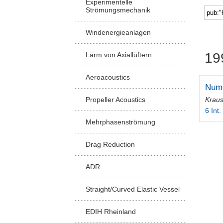
Experimentelle
Strömungsmechanik
Windenergieanlagen
19
Lärm von Axiallüftern
Aeroacoustics
Nume
Krau
Propeller Acoustics
6 Int
Mehrphasenströmung
Drag Reduction
ADR
Straight/Curved Elastic Vessel
EDIH Rheinland