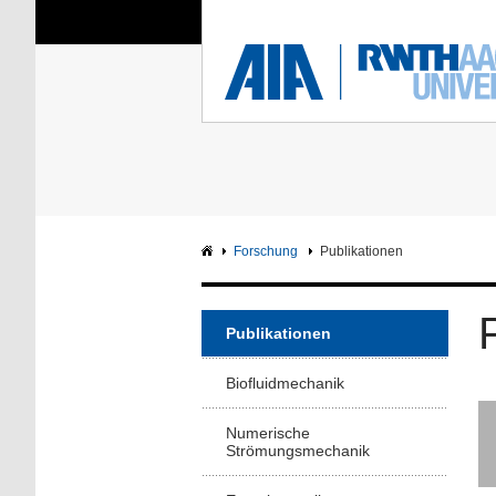
Sie sind hier:
Aerodynamisches Insti
RWTH
F
Hauptseite
Intranet
Forschung
Publikationen
Publikationen
Biofluidmechanik
Numerische
Strömungsmechanik