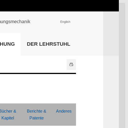
römungsmechanik
English
EINRICHTUNGEN
CHUNG
DER LEHRSTUHL
Universitätsbibliothek
IT Center
Center für Lehr- und
Lernservices
Hochschulsport
Zentrale
Hochschulverwaltung
Alle Einrichtungen
Bücher &
Berichte &
Anderes
Kapitel
Patente