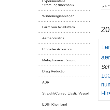
Experimentelle
Strömungsmechanik
Windenergieanlagen
Lärm von Axiallüftern
20
Aeroacoustics
Lar
Propeller Acoustics
aer
Mehrphasenströmung
Sch
Drag Reduction
100
ADR
num
Hir
Straight/Curved Elastic Vessel
EDIH Rheinland