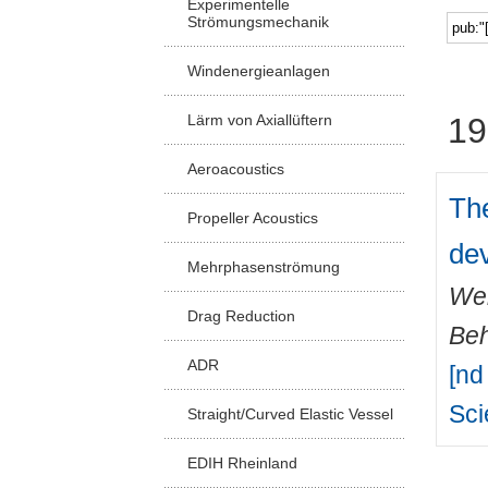
Experimentelle
Strömungsmechanik
Windenergieanlagen
Lärm von Axiallüftern
19
Aeroacoustics
The
Propeller Acoustics
de
Mehrphasenströmung
Wei
Drag Reduction
Beh
ADR
[nd
Sc
Straight/Curved Elastic Vessel
EDIH Rheinland