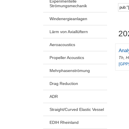
Experimentelle
Strömungsmechanik
Windenergieanlagen
20
Lärm von Axiallüftern
Aeroacoustics
Anal
Th, 
Propeller Acoustics
[GPP
Mehrphasenströmung
Drag Reduction
ADR
Straight/Curved Elastic Vessel
EDIH Rheinland