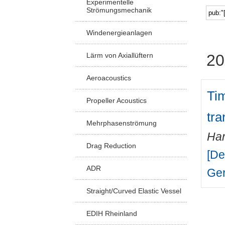
Experimentelle
Strömungsmechanik
Windenergieanlagen
Lärm von Axiallüftern
20
Aeroacoustics
Tim
Propeller Acoustics
tra
Mehrphasenströmung
Har
Drag Reduction
[De
ADR
Ge
Straight/Curved Elastic Vessel
EDIH Rheinland