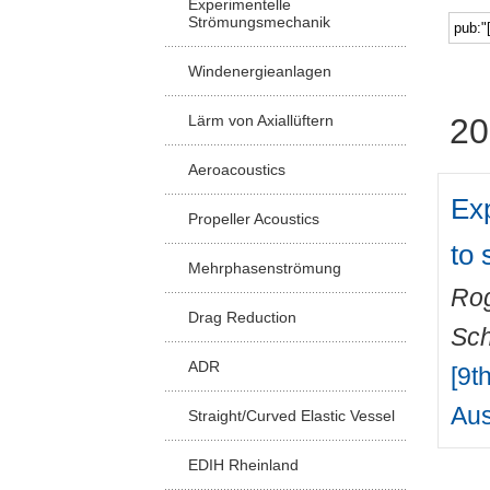
Experimentelle
Strömungsmechanik
Windenergieanlagen
Lärm von Axiallüftern
20
Aeroacoustics
Exp
Propeller Acoustics
to 
Mehrphasenströmung
Ro
Drag Reduction
Sch
ADR
[9t
Aus
Straight/Curved Elastic Vessel
EDIH Rheinland