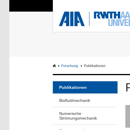
Sie sind hier:
Aerodynamisches Insti
RWTH
F
Hauptseite
Intranet
Forschung
Publikationen
Publikationen
Biofluidmechanik
Numerische
Strömungsmechanik