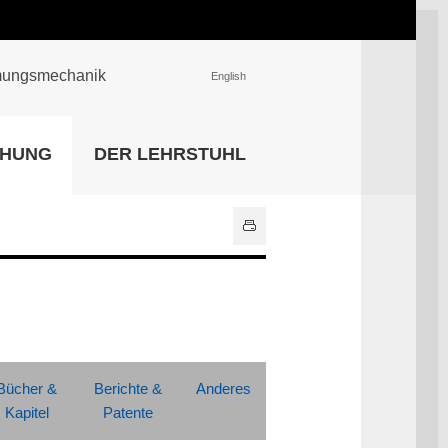
römungsmechanik
English
EINRICHTUNGEN
CHUNG
DER LEHRSTUHL
Universitätsbibliothek
IT Center
Center für Lehr- und
Lernservices
Hochschulsport
Zentrale
Hochschulverwaltung
Alle Einrichtungen
Bücher &
Berichte &
Anderes
Kapitel
Patente