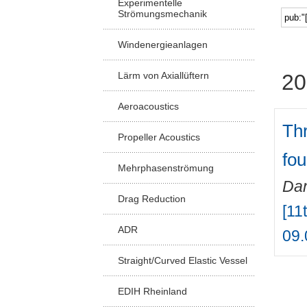
Experimentelle
Strömungsmechanik
Windenergieanlagen
Lärm von Axiallüftern
20
Aeroacoustics
Thr
Propeller Acoustics
fo
Mehrphasenströmung
Da
Drag Reduction
[11
ADR
09.
Straight/Curved Elastic Vessel
EDIH Rheinland