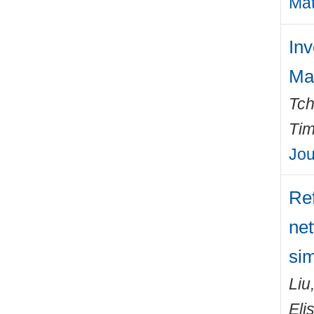
Mat
Inv
Ma
Tch
Ti
Jou
Ref
net
sim
Liu
Eli