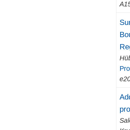
A1
Sur
Bo
Re
Hüb
Pro
e2
Add
pro
Sa