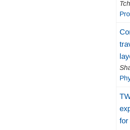
Tch
Pro
Com
tra
lay
Sha
Phy
TW
exp
for