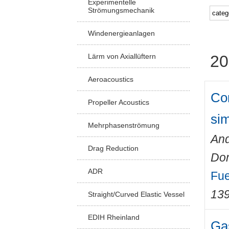
Experimentelle
Strömungsmechanik
Windenergieanlagen
Lärm von Axiallüftern
20
Aeroacoustics
Com
Propeller Acoustics
sim
Mehrphasenströmung
And
Drag Reduction
Do
ADR
Fue
13
Straight/Curved Elastic Vessel
EDIH Rheinland
Gas