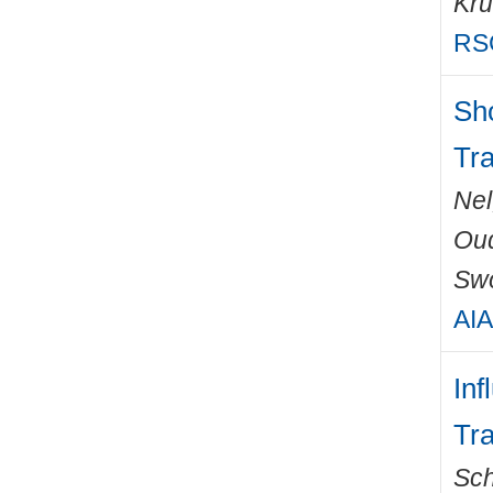
Kru
RS
Sh
Tr
Nel
Ou
Swo
AIA
Inf
Tr
Sch