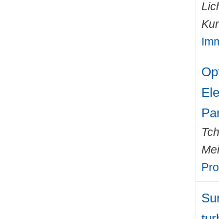
Lic
Kur
Imm
Opt
El
Par
Tch
Mei
Pro
Sur
tur