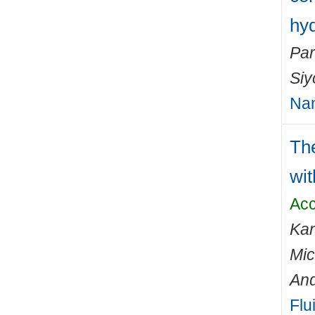
hyd
Par
Si
Na
The
wit
Acc
Kan
Mic
And
Flu