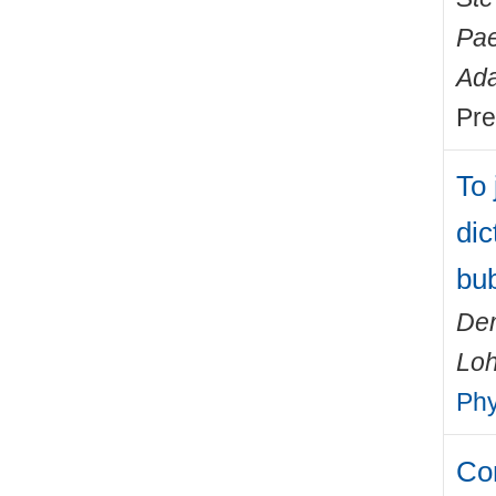
Pae
Ada
Pre
To 
dic
bu
Dem
Loh
Phy
Com