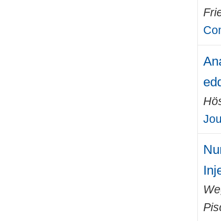
Fri
Com
Ana
edd
Hö
Jou
Num
Inj
We
Pis