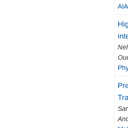
AIA
Hig
int
Nel
Ou
Phy
Pre
Tr
Sa
An