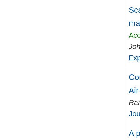
Sca
ma
Acc
Joh
Exp
Co
Air
Ra
Jou
A p