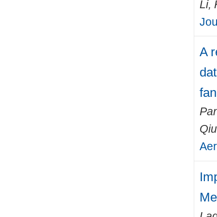
Li,
Jou
A 
dat
fan
Pan
Qiu
Aer
Im
Me
Lag