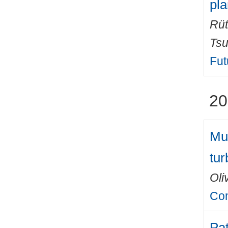
pl
Rüt
Tsu
Fut
20
Mul
tur
Oli
Com
Pat