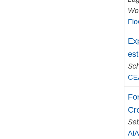
Wo
Flo
Exp
est
Sch
CEA
For
Cr
Seb
AIA