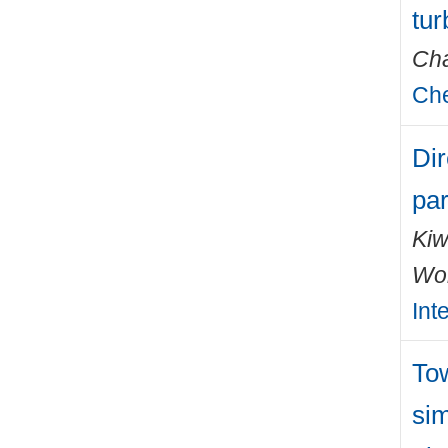
tur
Cha
Che
Dir
par
Kiw
Wo
Int
To
sim