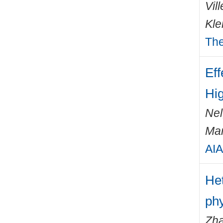
Vil
Kle
The
Eff
Hi
Nel
Mar
AIA
He
ph
Zha