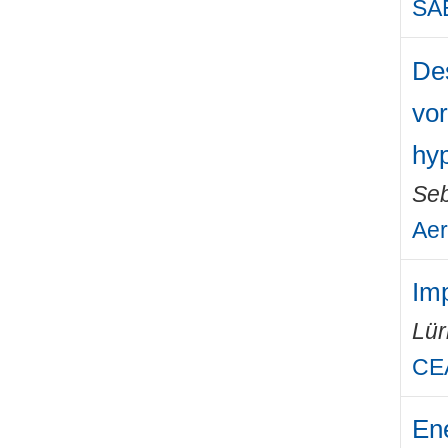
SAE
Des
vor
hyp
Seb
Aer
Imp
Lü
CEA
Ene