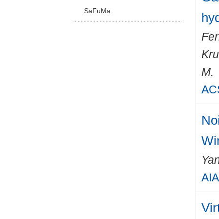
SaFuMa
hy
Fer
Kru
M.
ACS
Noi
Wi
Yan
AIA
Vir