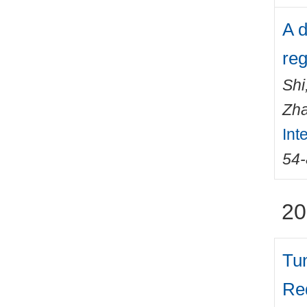
A d
reg
Shi
Zha
Int
54
20
Tu
Red