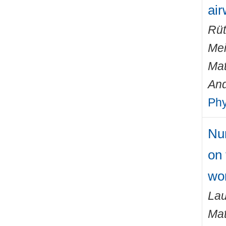
ai
Rüt
Mei
Mat
An
Phy
Num
on 
wo
Lau
Mat