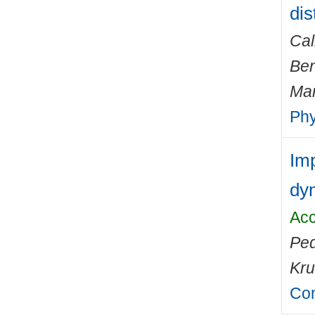
dis
Cal
Ben
Mar
Phy
Imp
dyn
Acc
Ped
Kru
Com