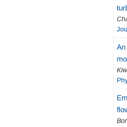
tur
Cha
Jou
An 
mo
Kiw
Phy
Em
flo
Bor