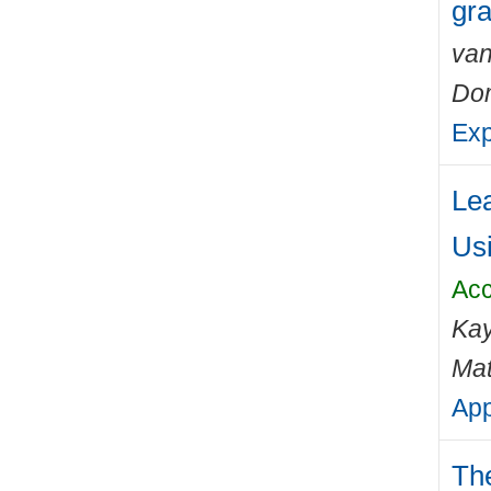
gra
van
Do
Exp
Lea
Usi
Acc
Ka
Mat
App
The