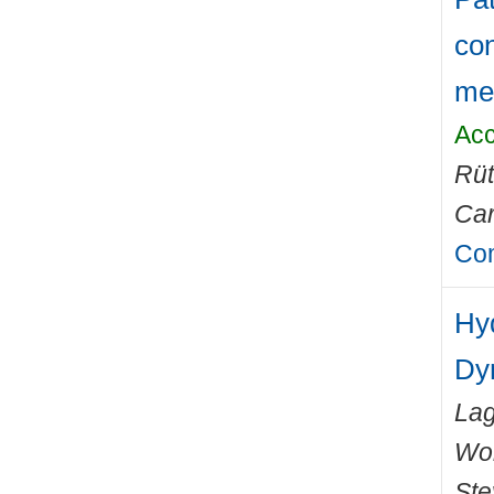
con
me
Acc
Rüt
Car
Com
Hy
Dy
Lag
Wo
Ste