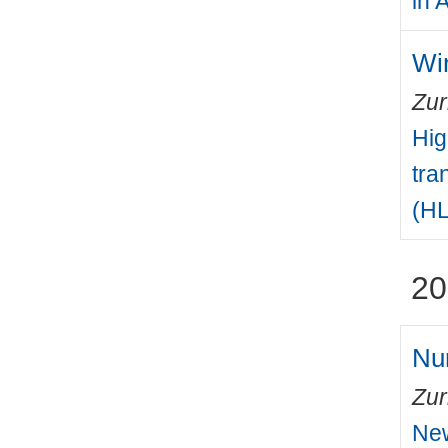
in 
Win
Zur
Hig
tra
(HL
20
Num
Zur
New