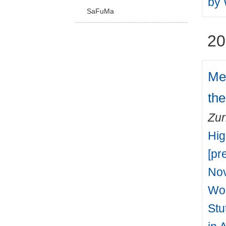
by 
SaFuMa
20
Mea
th
Zur
Hig
[pr
Nov
Wor
Stu