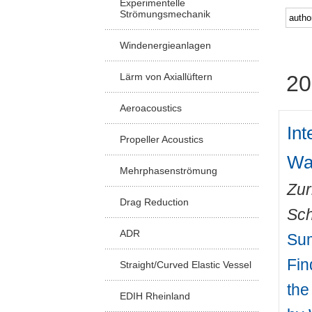
Experimentelle
Strömungsmechanik
Windenergieanlagen
Lärm von Axiallüftern
20
Aeroacoustics
Int
Propeller Acoustics
Wa
Mehrphasenströmung
Zur
Drag Reduction
Sch
ADR
Sum
Fin
Straight/Curved Elastic Vessel
the
EDIH Rheinland