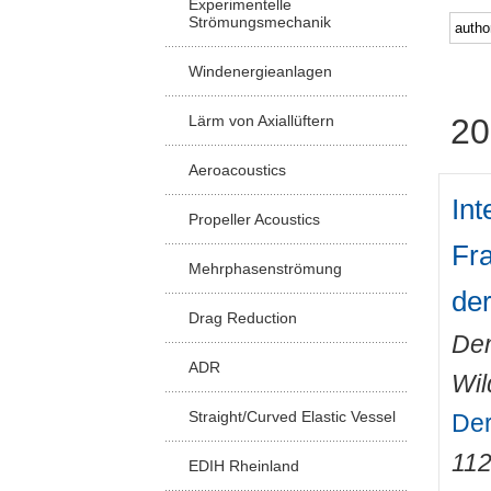
Experimentelle
Strömungsmechanik
Windenergieanlagen
Lärm von Axiallüftern
20
Aeroacoustics
Int
Propeller Acoustics
Fr
Mehrphasenströmung
de
Drag Reduction
Den
ADR
Wil
Straight/Curved Elastic Vessel
Der
11
EDIH Rheinland