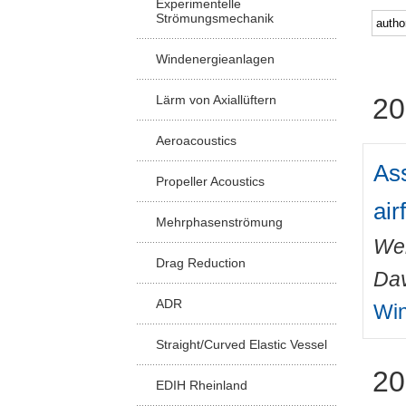
Experimentelle
Strömungsmechanik
Windenergieanlagen
Lärm von Axiallüftern
20
Aeroacoustics
Ass
Propeller Acoustics
air
Mehrphasenströmung
Wel
Drag Reduction
Dav
ADR
Win
Straight/Curved Elastic Vessel
20
EDIH Rheinland