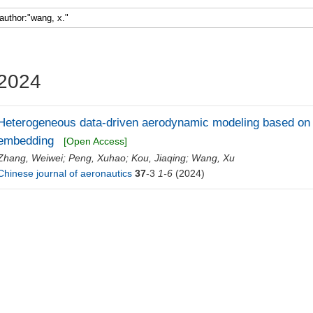
2024
Heterogeneous data-driven aerodynamic modeling based on 
embedding
[Open Access]
Zhang, Weiwei
;
Peng, Xuhao
;
Kou, Jiaqing
;
Wang, Xu
Chinese journal of aeronautics
37
-3
1-6
(2024)