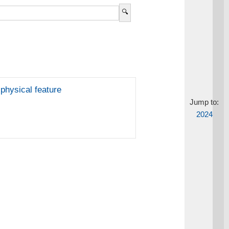
physical feature
Jump to:
2024