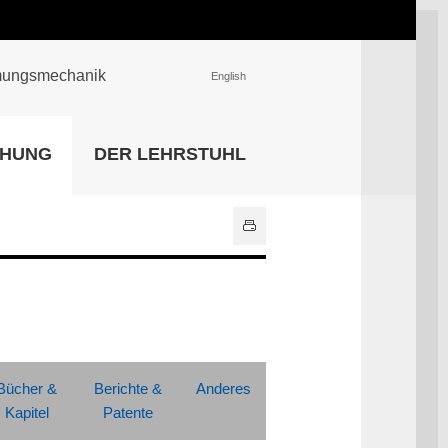
römungsmechanik
English
EINRICHTUNGEN
CHUNG
DER LEHRSTUHL
Universitätsbibliothek
IT Center
Center für Lehr- und
Lernservices
Hochschulsport
Zentrale
Hochschulverwaltung
Alle Einrichtungen
Bücher &
Berichte &
Anderes
Kapitel
Patente