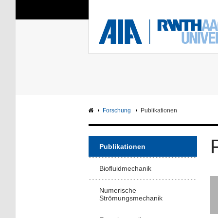
Sie sind hier:
Aerodynamisches Insti
RWTH
F
Hauptseite
Intranet
Forschung
Publikationen
Publikationen
Biofluidmechanik
Numerische
Strömungsmechanik