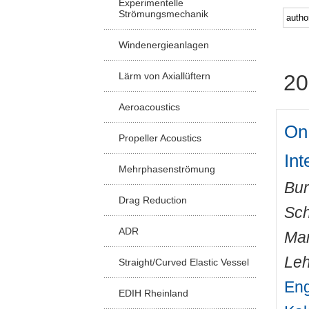
Experimentelle
Strömungsmechanik
Windenergieanlagen
Lärm von Axiallüftern
20
Aeroacoustics
On 
Propeller Acoustics
In
Mehrphasenströmung
Bur
Drag Reduction
Sch
ADR
Ma
Leh
Straight/Curved Elastic Vessel
Eng
EDIH Rheinland