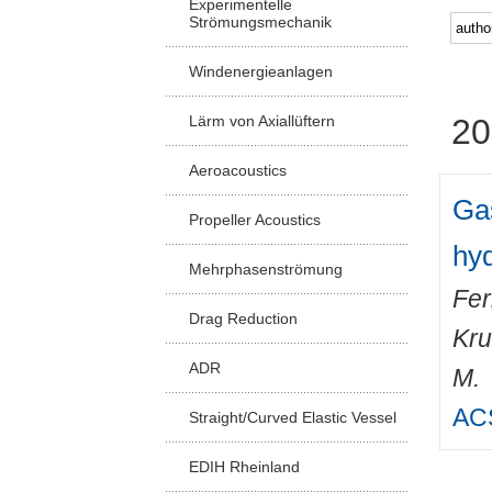
Experimentelle
Strömungsmechanik
Windenergieanlagen
Lärm von Axiallüftern
20
Aeroacoustics
Gas
Propeller Acoustics
hy
Mehrphasenströmung
Fer
Drag Reduction
Kru
ADR
M.
ACS
Straight/Curved Elastic Vessel
EDIH Rheinland