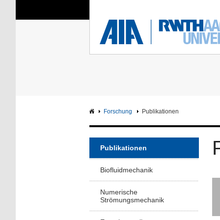
Sie sind hier:
Aerodynamisches Insti
RWTH
F
Hauptseite
Intranet
Forschung
Publikationen
Publikationen
Biofluidmechanik
Numerische
Strömungsmechanik