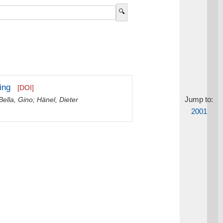
ing
[DOI]
Jump to:
Bella, Gino
;
Hänel, Dieter
2001