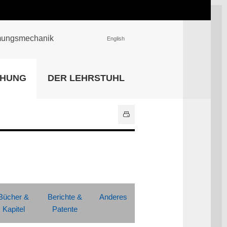
römungsmechanik
English
EINRICHTUNGEN
CHUNG
DER LEHRSTUHL
Universitätsbibliothek
IT Center
Center für Lehr- und
Lernservices
Hochschulsport
Zentrale
Hochschulverwaltung
Alle Einrichtungen
Bücher &
Berichte &
Anderes
Kapitel
Patente