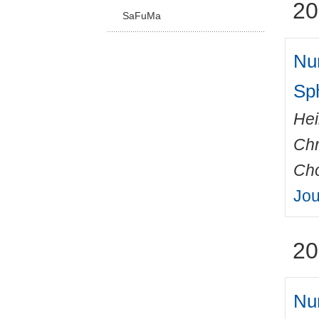
20
SaFuMa
Num
Sp
Hei
Chr
Cho
Jou
20
Num