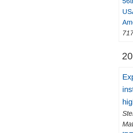
56t
USA
Ame
71
20
Exp
ins
hig
Ste
Mat