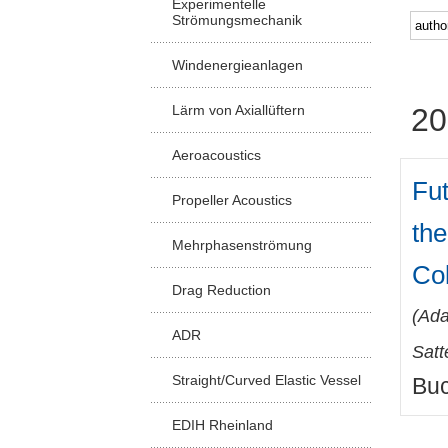
Experimentelle
Strömungsmechanik
Windenergieanlagen
Lärm von Axiallüftern
20
Aeroacoustics
Fu
Propeller Acoustics
the
Mehrphasenströmung
Co
Drag Reduction
(
Ada
ADR
Satt
Straight/Curved Elastic Vessel
Buc
EDIH Rheinland