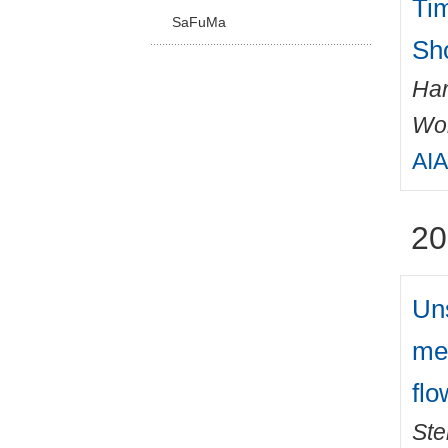
Ti
SaFuMa
Sh
Har
Wo
AIA
20
Un
mea
flo
Ste