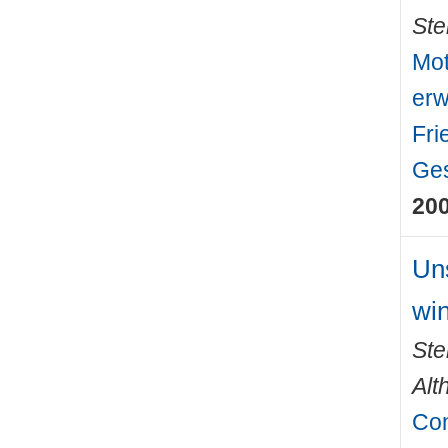
Ste
Mot
erw
Fri
Ges
20
Un
win
Ste
Alt
Con