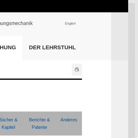
römungsmechanik
English
EINRICHTUNGEN
CHUNG
DER LEHRSTUHL
Universitätsbibliothek
IT Center
Center für Lehr- und
Lernservices
Hochschulsport
Zentrale
Hochschulverwaltung
Alle Einrichtungen
Bücher &
Berichte &
Anderes
Kapitel
Patente