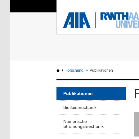
Sie sind hier:
Aerodynamisches Insti
RWTH
F
Hauptseite
Intranet
Forschung
Publikationen
Publikationen
Biofluidmechanik
Numerische
Strömungsmechanik