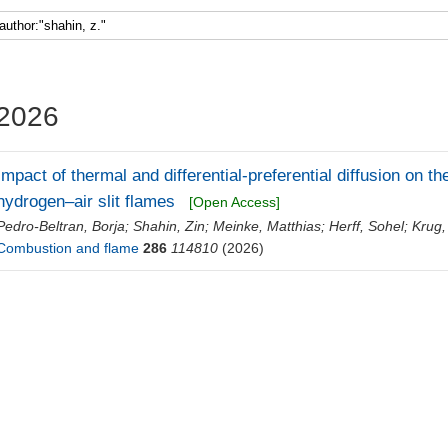
2026
Impact of thermal and differential-preferential diffusion on 
hydrogen–air slit flames
[Open Access]
Pedro-Beltran, Borja
;
Shahin, Zin
;
Meinke, Matthias
;
Herff, Sohel
;
Krug,
Combustion and flame
286
114810
(2026)