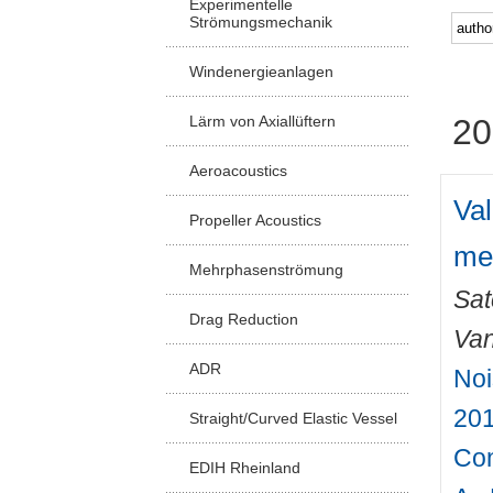
Experimentelle
Strömungsmechanik
Windenergieanlagen
Lärm von Axiallüftern
20
Aeroacoustics
Val
Propeller Acoustics
me
Mehrphasenströmung
Sat
Drag Reduction
Van
ADR
Noi
201
Straight/Curved Elastic Vessel
Con
EDIH Rheinland