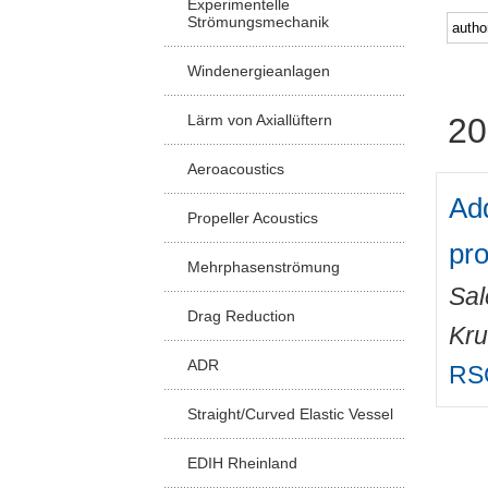
Experimentelle
Strömungsmechanik
Windenergieanlagen
Lärm von Axiallüftern
20
Aeroacoustics
Add
Propeller Acoustics
pro
Mehrphasenströmung
Sa
Drag Reduction
Kru
ADR
RS
Straight/Curved Elastic Vessel
EDIH Rheinland