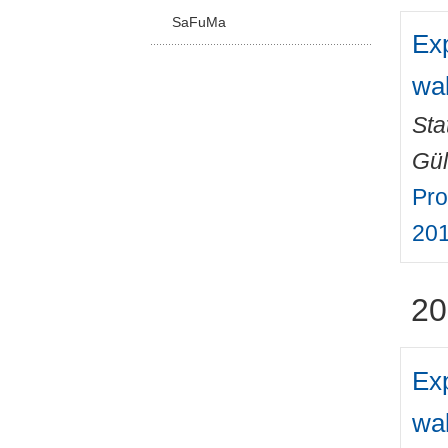
SaFuMa
Exp
wak
Sta
Gül
Pro
201
20
Exp
wak