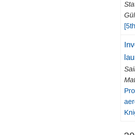
Sta
Gül
[5t
Inv
lau
Sai
Mat
Pro
aer
Kni