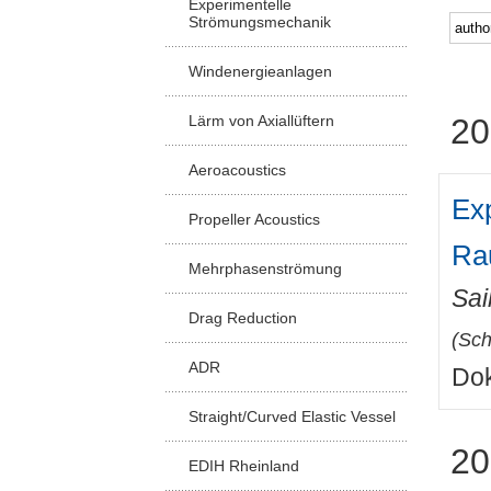
Experimentelle
Strömungsmechanik
Windenergieanlagen
Lärm von Axiallüftern
20
Aeroacoustics
Ex
Propeller Acoustics
Ra
Mehrphasenströmung
Sai
Drag Reduction
(
Sch
ADR
Dok
Straight/Curved Elastic Vessel
20
EDIH Rheinland