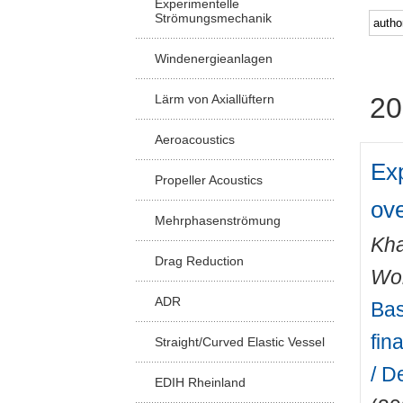
Experimentelle
Strömungsmechanik
Windenergieanlagen
Lärm von Axiallüftern
20
Aeroacoustics
Ex
Propeller Acoustics
ov
Mehrphasenströmung
Kha
Drag Reduction
Wo
ADR
Bas
fin
Straight/Curved Elastic Vessel
/ D
EDIH Rheinland