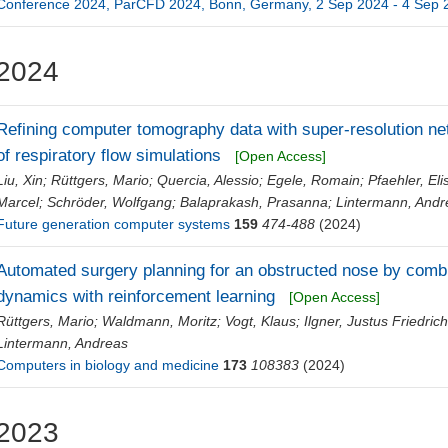
Conference 2024, ParCFD 2024, Bonn, Germany, 2 Sep 2024 - 4 Sep 
2024
Refining computer tomography data with super-resolution ne
of respiratory flow simulations
[Open Access]
Liu, Xin
;
Rüttgers, Mario
;
Quercia, Alessio
;
Egele, Romain
;
Pfaehler, El
Marcel
;
Schröder, Wolfgang
;
Balaprakash, Prasanna
;
Lintermann, Andr
Future generation computer systems
159
474-488
(2024)
Automated surgery planning for an obstructed nose by combi
dynamics with reinforcement learning
[Open Access]
Rüttgers, Mario
;
Waldmann, Moritz
;
Vogt, Klaus
;
Ilgner, Justus Friedric
Lintermann, Andreas
Computers in biology and medicine
173
108383
(2024)
2023