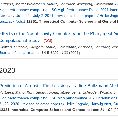
Rüttgers, Mario
;
Waldmann, Moritz
;
Schröder, Wolfgang
;
Lintermann, 
High performance computing : ISC High Performance Digital 2021 Inter
Germany, June 24 - July 2, 2021 : revised selected papers / Heike Jago
Luszczek (eds.)
12761, Theoretical Computer Science and General 
Effects of the Nasal Cavity Complexity on the Pharyngeal A
Computational Study
[DOI]
Aljawad, Hussein
;
Rüttgers, Mario
;
Lintermann, Andreas
;
Schröder, Wo
Journal of digital imaging
34
-5
1120-1133
(2021)
2020
Prediction of Acoustic Fields Using a Lattice-Boltzmann Me
Rüttgers, Mario
;
Koh, Seong Ryong
;
Jitsev, Jenia
;
Schröder, Wolfgang
;
High performance computing : ISC high performance 2020 internationa
21-25, 2020 : revised selected papers / Heike Jagode, Hartwig Anzt, Gu
12321, heoretical Computer Science and General Issues
81-101
(2