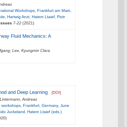
Andreas
national Workshops, Frankfurt am Main,
de, Hartwig Anzt, Hatem Ltaief, Piotr
Issues
7-22
(2021)
irway Fluid Mechanics: A
lfgang
;
Lee, Kyungmin Clara
thod and Deep Learning
[DOI]
Lintermann, Andreas
l workshops, Frankfurt, Germany, June
ido Juckeland, Hatem Ltaief (eds.)
020)