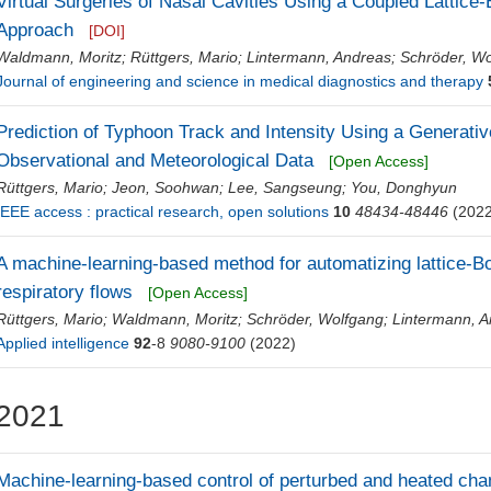
Virtual Surgeries of Nasal Cavities Using a Coupled Lattic
Approach
[DOI]
Waldmann, Moritz
;
Rüttgers, Mario
;
Lintermann, Andreas
;
Schröder, W
Journal of engineering and science in medical diagnostics and therapy
Prediction of Typhoon Track and Intensity Using a Generati
Observational and Meteorological Data
[Open Access]
Rüttgers, Mario
;
Jeon, Soohwan
;
Lee, Sangseung
;
You, Donghyun
IEEE access : practical research, open solutions
10
48434-48446
(2022
A machine-learning-based method for automatizing lattice-B
respiratory flows
[Open Access]
Rüttgers, Mario
;
Waldmann, Moritz
;
Schröder, Wolfgang
;
Lintermann, 
Applied intelligence
92
-8
9080-9100
(2022)
2021
Machine-learning-based control of perturbed and heated cha