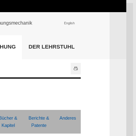
römungsmechanik
English
EINRICHTUNGEN
CHUNG
DER LEHRSTUHL
Universitätsbibliothek
IT Center
Center für Lehr- und
Lernservices
Hochschulsport
Zentrale
Hochschulverwaltung
Alle Einrichtungen
Bücher &
Berichte &
Anderes
Kapitel
Patente