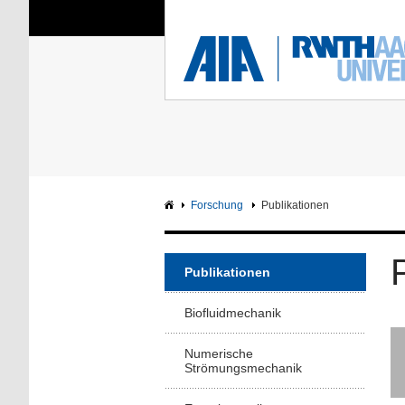
Sie sind hier:
Aerodynamisches Insti
RWTH
F
Hauptseite
Intranet
Forschung
Publikationen
Publikationen
Biofluidmechanik
Numerische
Strömungsmechanik