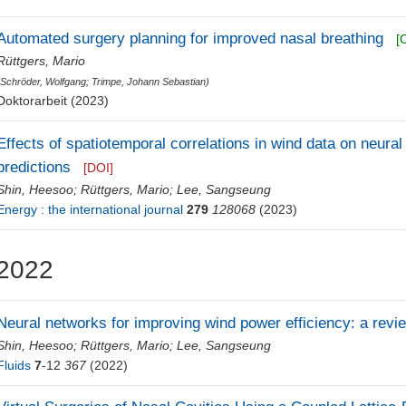
Automated surgery planning for improved nasal breathing
[
Rüttgers, Mario
(
Schröder, Wolfgang
;
Trimpe, Johann Sebastian
)
Doktorarbeit (2023)
Effects of spatiotemporal correlations in wind data on neura
predictions
[DOI]
Shin, Heesoo
;
Rüttgers, Mario
;
Lee, Sangseung
Energy : the international journal
279
128068
(2023)
2022
Neural networks for improving wind power efficiency: a revi
Shin, Heesoo
;
Rüttgers, Mario
;
Lee, Sangseung
Fluids
7
-12
367
(2022)