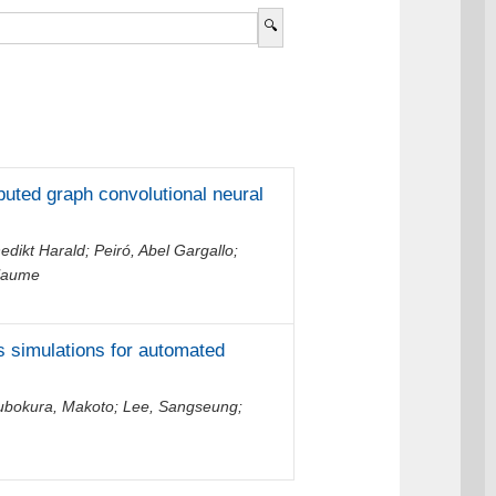
ributed graph convolutional neural
edikt Harald
;
Peiró, Abel Gargallo
;
llaume
s simulations for automated
ubokura, Makoto
;
Lee, Sangseung
;