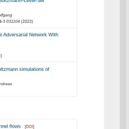
e-Boltzmann–Level-Set
olfgang
5
-3
031104
(2022)
ve Adversarial Network With
)
oltzmann simulations of
Andreas
nnel flows
[DOI]