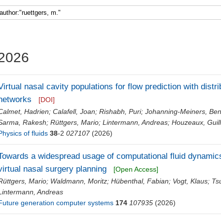
2026
Virtual nasal cavity populations for flow prediction with dist
networks
[DOI]
Calmet, Hadrien
;
Calafell, Joan
;
Rishabh, Puri
;
Johanning-Meiners, Ben
Sarma, Rakesh
;
Rüttgers, Mario
;
Lintermann, Andreas
;
Houzeaux, Gui
Physics of fluids
38
-2
027107
(2026)
Towards a widespread usage of computational fluid dynamic
virtual nasal surgery planning
[Open Access]
Rüttgers, Mario
;
Waldmann, Moritz
;
Hübenthal, Fabian
;
Vogt, Klaus
;
Ts
Lintermann, Andreas
Future generation computer systems
174
107935
(2026)