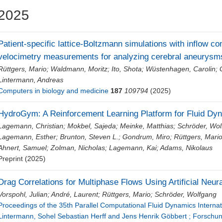
2025
Patient-specific lattice-Boltzmann simulations with inflow c
velocimetry measurements for analyzing cerebral aneurysm
Rüttgers, Mario
;
Waldmann, Moritz
;
Ito, Shota
;
Wüstenhagen, Carolin
;
Lintermann, Andreas
Computers in biology and medicine
187
109794
(2025)
HydroGym: A Reinforcement Learning Platform for Fluid Dy
Lagemann, Christian
;
Mokbel, Sajeda
;
Meinke, Matthias
;
Schröder, Wo
Lagemann, Esther
;
Brunton, Steven L.
;
Gondrum, Miro
;
Rüttgers, Mari
Ahnert, Samuel
;
Zolman, Nicholas
;
Lagemann, Kai
;
Adams, Nikolaus
Preprint (2025)
Drag Correlations for Multiphase Flows Using Artificial Neu
Vorspohl, Julian
;
André, Laurent
;
Rüttgers, Mario
;
Schröder, Wolfgang
Proceedings of the 35th Parallel Computational Fluid Dynamics Interna
Lintermann, Sohel Sebastian Herff and Jens Henrik Göbbert ; Forschun