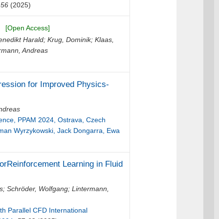
-56
(2025)
[Open Access]
enedikt Harald
;
Krug, Dominik
;
Klaas,
ermann, Andreas
ression for Improved Physics-
ndreas
ference, PPAM 2024, Ostrava, Czech
 Roman Wyrzykowski, Jack Dongarra, Ewa
Reinforcement Learning in Fluid
s
;
Schröder, Wolfgang
;
Lintermann,
h Parallel CFD International