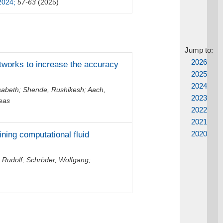
2024;
57-63
(2025)
Jump to:
2026
tworks to increase the accuracy
2025
2024
isabeth
;
Shende, Rushikesh
;
Aach,
2023
eas
2022
2021
2020
ning computational fluid
h Rudolf
;
Schröder, Wolfgang
;