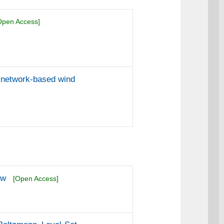
Open Access]
l network-based wind
ew
[Open Access]