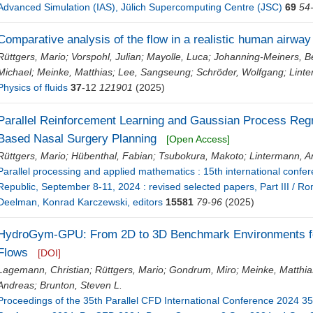
Advanced Simulation (IAS), Jülich Supercomputing Centre (JSC)
69
54
Comparative analysis of the flow in a realistic human airway
Rüttgers, Mario
;
Vorspohl, Julian
;
Mayolle, Luca
;
Johanning-Meiners, B
Michael
;
Meinke, Matthias
;
Lee, Sangseung
;
Schröder, Wolfgang
;
Lint
Physics of fluids
37
-12
121901
(2025)
Parallel Reinforcement Learning and Gaussian Process Reg
Based Nasal Surgery Planning
[Open Access]
Rüttgers, Mario
;
Hübenthal, Fabian
;
Tsubokura, Makoto
;
Lintermann, A
Parallel processing and applied mathematics : 15th international con
Republic, September 8-11, 2024 : revised selected papers, Part III /
Deelman, Konrad Karczewski, editors
15581
79-96
(2025)
HydroGym-GPU: From 2D to 3D Benchmark Environments for
Flows
[DOI]
Lagemann, Christian
;
Rüttgers, Mario
;
Gondrum, Miro
;
Meinke, Matthia
Andreas
;
Brunton, Steven L.
Proceedings of the 35th Parallel CFD International Conference 2024 35t