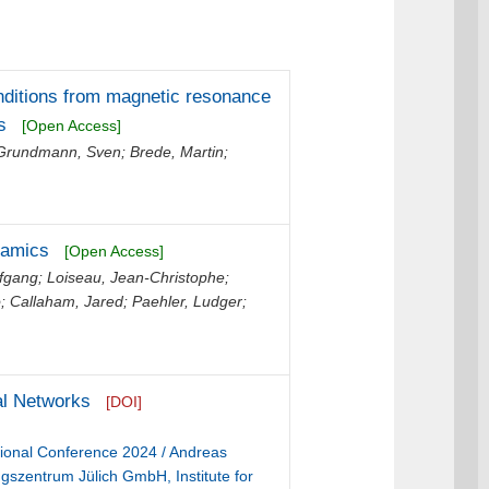
onditions from magnetic resonance
s
[Open Access]
Grundmann, Sven
;
Brede, Martin
;
namics
[Open Access]
lfgang
;
Loiseau, Jean-Christophe
;
o
;
Callaham, Jared
;
Paehler, Ludger
;
ral Networks
[DOI]
tional Conference 2024 / Andreas
gszentrum Jülich GmbH, Institute for