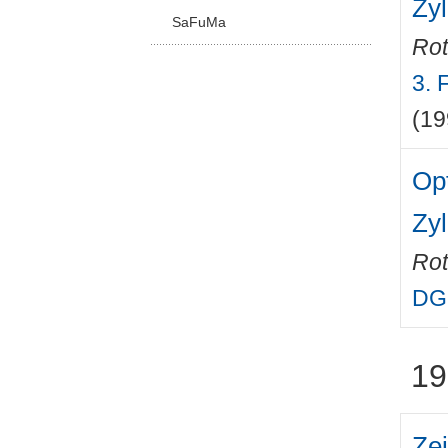
Zy
SaFuMa
Rot
3. 
(19
Op
Zy
Rot
DGL
19
Ze