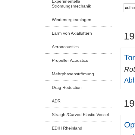
Experimentelle
Strömungsmechanik
Windenergieanlagen
Lärm von Axiallüftern
19
Aeroacoustics
To
Propeller Acoustics
Rot
Mehrphasenströmung
Abh
Drag Reduction
19
ADR
Straight/Curved Elastic Vessel
Op
EDIH Rheinland