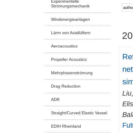
Experimentelle
Strömungsmechanik
Windenergieanlagen
Lärm von Axiallüftern
20
Aeroacoustics
Ref
Propeller Acoustics
net
Mehrphasenströmung
sim
Drag Reduction
Liu
ADR
Eli
Straight/Curved Elastic Vessel
Bal
Fut
EDIH Rheinland