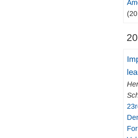
Ame
(20
20
Imp
le
Her
Sch
23r
Den
For