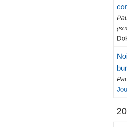
co
Pau
(
Sch
Dok
Noi
bu
Pau
Jou
20