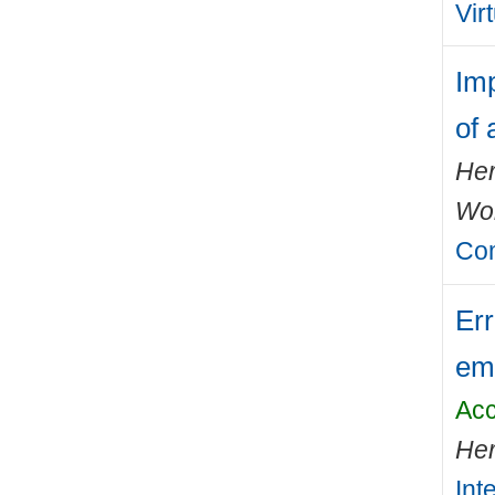
Vir
Im
of 
Her
Wo
Com
Err
emi
Acc
Her
Int