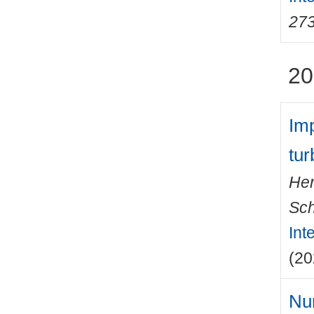
27
20
Imp
tur
Her
Sch
Int
(20
Num