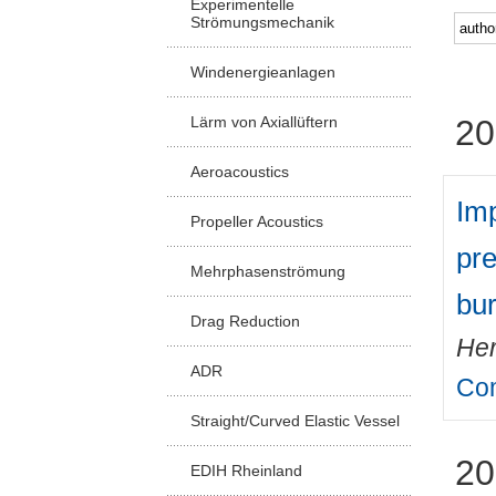
Experimentelle
Strömungsmechanik
Windenergieanlagen
Lärm von Axiallüftern
20
Aeroacoustics
Imp
Propeller Acoustics
pre
Mehrphasenströmung
bu
Drag Reduction
Her
ADR
Com
Straight/Curved Elastic Vessel
20
EDIH Rheinland