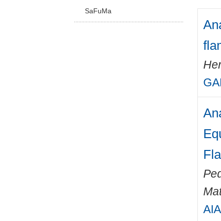
SaFuMa
Ana
fl
Her
GA
Ana
Equ
Fl
Ped
Mat
AIA