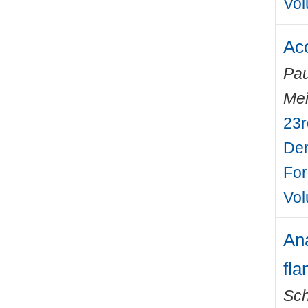
Vol
Aco
Pau
Mei
23r
Den
For
Vol
Ana
fl
Sch