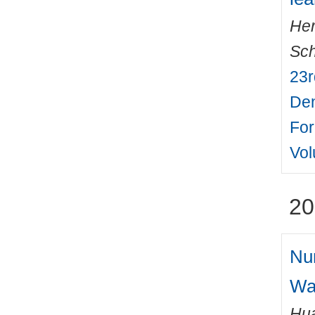
Her
Sch
23r
Den
For
Vol
20
Num
Wa
Hu