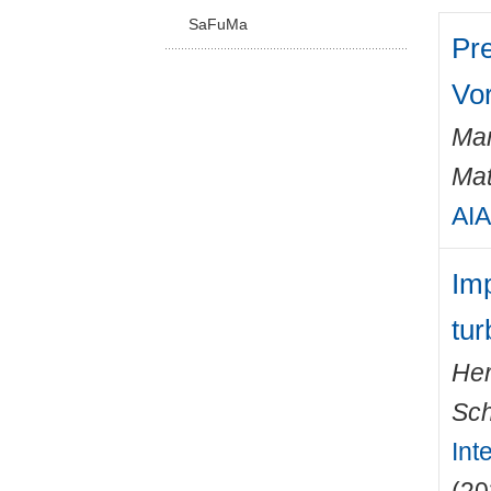
SaFuMa
Pr
Vo
Mar
Mat
AIA
Imp
tur
Her
Sch
Int