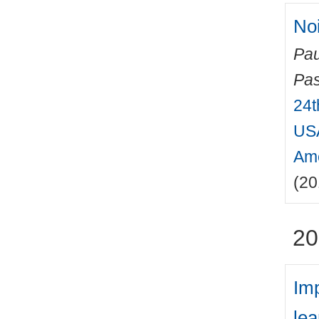
Noi
Pau
Pas
24t
USA
Ame
(20
20
Imp
le