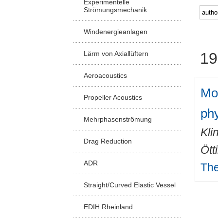
Experimentelle
Strömungsmechanik
Windenergieanlagen
Lärm von Axiallüftern
19
Aeroacoustics
Mod
Propeller Acoustics
phy
Mehrphasenströmung
Kli
Drag Reduction
Ött
ADR
The
Straight/Curved Elastic Vessel
EDIH Rheinland