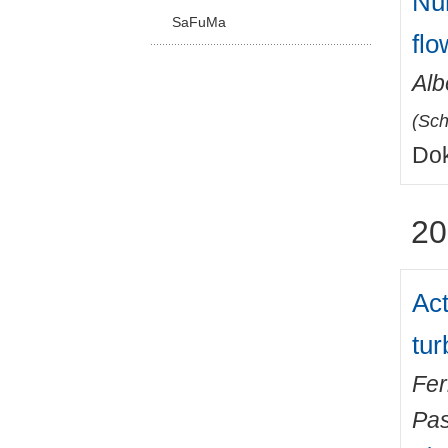
Num
SaFuMa
flo
Alb
(
Sch
Dok
20
Act
tur
Fer
Pas