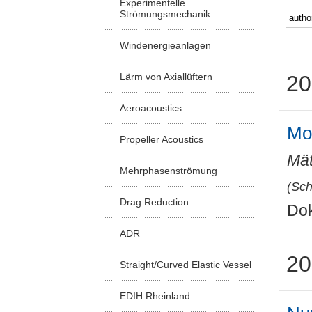
Experimentelle
Strömungsmechanik
Windenergieanlagen
Lärm von Axiallüftern
20
Aeroacoustics
Mod
Propeller Acoustics
Mät
Mehrphasenströmung
(
Sch
Drag Reduction
Dok
ADR
20
Straight/Curved Elastic Vessel
EDIH Rheinland