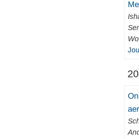
Met
Ish
Sem
Wo
Jou
20
On 
ae
Sch
An