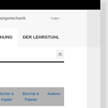
römungsmechanik
English
EINRICHTUNGEN
CHUNG
DER LEHRSTUHL
Universitätsbibliothek
IT Center
Center für Lehr- und
Lernservices
Hochschulsport
Zentrale
Hochschulverwaltung
Alle Einrichtungen
Bücher &
Berichte &
Anderes
Kapitel
Patente