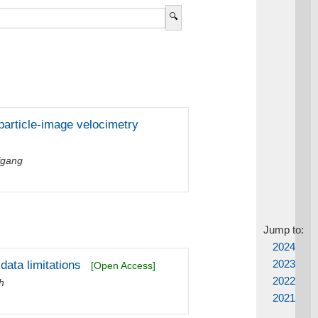
particle-image velocimetry
fgang
Jump to:
2024
2023
data limitations
[Open Access]
2022
h
2021