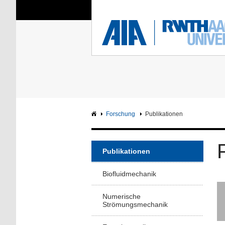
Sie sind hier:
Aerodynamisches Insti
RWTH
F
Hauptseite
Intranet
Forschung
Publikationen
Publikationen
Biofluidmechanik
Numerische
Strömungsmechanik