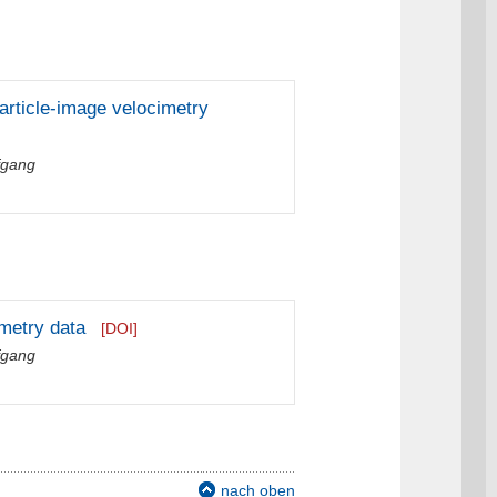
particle-image velocimetry
fgang
imetry data
[DOI]
fgang
nach oben