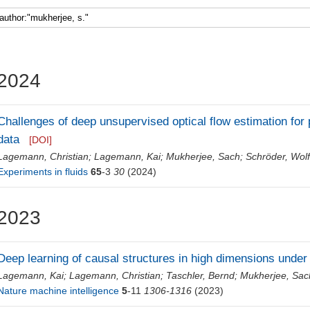
2024
Challenges of deep unsupervised optical flow estimation for 
data
[DOI]
Lagemann, Christian
;
Lagemann, Kai
;
Mukherjee, Sach
;
Schröder, Wol
Experiments in fluids
65
-3
30
(2024)
2023
Deep learning of causal structures in high dimensions under 
Lagemann, Kai
;
Lagemann, Christian
;
Taschler, Bernd
;
Mukherjee, Sac
Nature machine intelligence
5
-11
1306-1316
(2023)