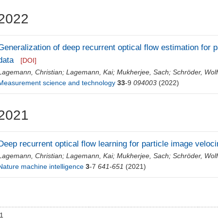
2022
Generalization of deep recurrent optical flow estimation for 
data
[DOI]
Lagemann, Christian
;
Lagemann, Kai
;
Mukherjee, Sach
;
Schröder, Wol
Measurement science and technology
33
-9
094003
(2022)
2021
Deep recurrent optical flow learning for particle image veloc
Lagemann, Christian
;
Lagemann, Kai
;
Mukherjee, Sach
;
Schröder, Wol
Nature machine intelligence
3
-7
641-651
(2021)
01