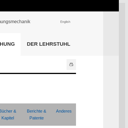
römungsmechanik
English
EINRICHTUNGEN
CHUNG
DER LEHRSTUHL
Universitätsbibliothek
IT Center
Center für Lehr- und
Lernservices
Hochschulsport
Zentrale
Hochschulverwaltung
Alle Einrichtungen
Bücher &
Berichte &
Anderes
Kapitel
Patente