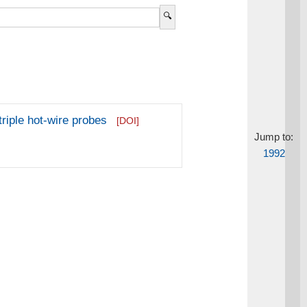
riple hot-wire probes
[DOI]
Jump to:
1992