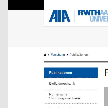
Sie sind hier:
Aerodynamisches Insti
RWTH
F
Hauptseite
Intranet
Forschung
Publikationen
Publikationen
Biofluidmechanik
Numerische
Strömungsmechanik