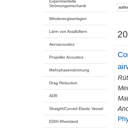
Experimentelle
Strömungsmechanik
Windenergieanlagen
Lärm von Axiallüftern
20
Aeroacoustics
Com
Propeller Acoustics
ai
Mehrphasenströmung
Rüt
Drag Reduction
Mei
ADR
Mat
An
Straight/Curved Elastic Vessel
Phy
EDIH Rheinland