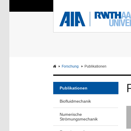
Sie sind hier:
Aerodynamisches Insti
RWTH
F
Hauptseite
Intranet
Forschung
Publikationen
Publikationen
Biofluidmechanik
Numerische
Strömungsmechanik