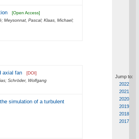
tion
[Open Access]
é
;
Meysonnat, Pascal
;
Klaas, Michael
;
 axial fan
[DOI]
Jump to:
ias
;
Schröder, Wolfgang
2022
2021
2020
he simulation of a turbulent
2019
2018
2017