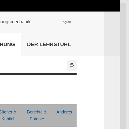
römungsmechanik
English
EINRICHTUNGEN
CHUNG
DER LEHRSTUHL
Universitätsbibliothek
IT Center
Center für Lehr- und
Lernservices
Hochschulsport
Zentrale
Hochschulverwaltung
Alle Einrichtungen
Bücher &
Berichte &
Anderes
Kapitel
Patente