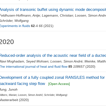
Analysis of transonic buffet using dynamic mode decomposi
Feldhusen-Hoffmann, Antje
;
Lagemann, Christian
;
Loosen, Simon Andr
Schröder, Wolfgang
Experiments in fluids
62
-4
66
(2021)
2020
Reduced-order analysis of the acoustic near field of a ducted
Alavi Moghadam, Seyed Mohsen
;
Loosen, Simon André
;
Meinke, Matth
The international journal of heat and fluid flow
85
108657
(2020)
Development of a fully coupled zonal RANS/LES method for t
backward facing step flow
[Open Access]
Jung, Junoh
(
Albers, Marian
;
Loosen, Simon André
;
Schröder, Wolfgang
)
Masterarbeit (2020)