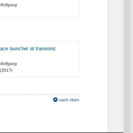
 Wolfgang
pace launcher at transonic
 Wolfgang
(2017)
nach oben