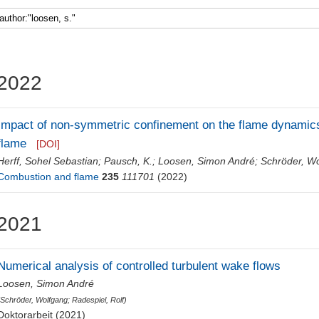
2022
Impact of non-symmetric confinement on the flame dynamics
flame
[DOI]
Herff, Sohel Sebastian
;
Pausch, K.
;
Loosen, Simon André
;
Schröder, W
Combustion and flame
235
111701
(2022)
2021
Numerical analysis of controlled turbulent wake flows
Loosen, Simon André
(
Schröder, Wolfgang
;
Radespiel, Rolf
)
Doktorarbeit (2021)