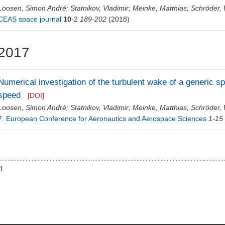
Loosen, Simon André
;
Statnikov, Vladimir
;
Meinke, Matthias
;
Schröder,
CEAS space journal
10
-2
189-202
(2018)
2017
Numerical investigation of the turbulent wake of a generic s
speed
[DOI]
Loosen, Simon André
;
Statnikov, Vladimir
;
Meinke, Matthias
;
Schröder,
7. European Conference for Aeronautics and Aerospace Sciences
1-15
01