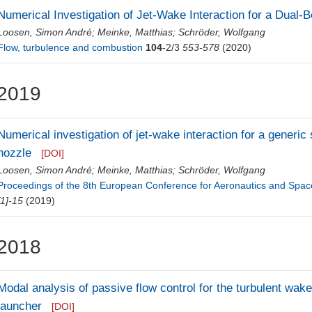
Numerical Investigation of Jet-Wake Interaction for a Dual-B
Loosen, Simon André
;
Meinke, Matthias
;
Schröder, Wolfgang
Flow, turbulence and combustion
104
-2/3
553-578
(2020)
2019
Numerical investigation of jet-wake interaction for a generic
nozzle
[DOI]
Loosen, Simon André
;
Meinke, Matthias
;
Schröder, Wolfgang
Proceedings of the 8th European Conference for Aeronautics and Space
[1]-15
(2019)
2018
Modal analysis of passive flow control for the turbulent wak
launcher
[DOI]