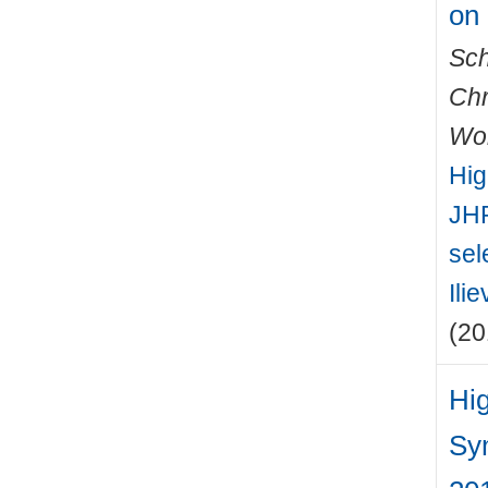
on
Sch
Chr
Wo
Hig
JHP
sel
Ili
(20
Hig
Sy