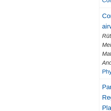
Com
Com
ai
Rüt
Mei
Mat
An
Phy
Pa
Re
Pl