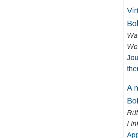
Vir
Bo
Wal
Wo
Jou
the
A m
Bol
Rüt
Lin
App