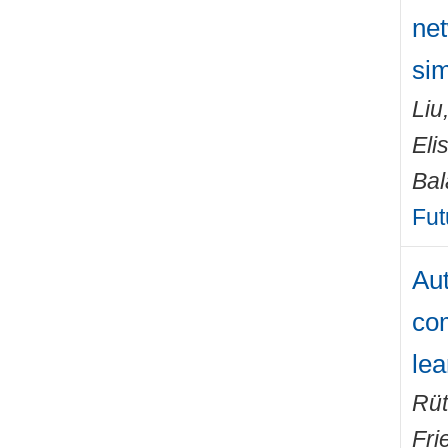
net
sim
Liu
Eli
Bal
Fut
Aut
com
lea
Rüt
Fri