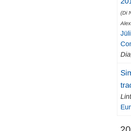
201
(
Di 
Ale
Jül
Co
Di
Sim
tra
Lin
Eur
20