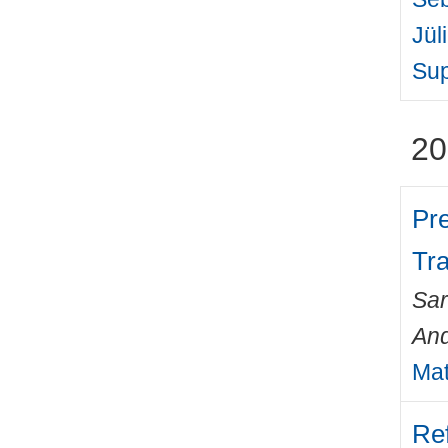
Jül
Sup
20
Pre
Tr
Sa
An
Mat
Ref