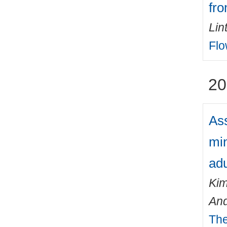
fr
Lin
Flo
20
Ass
min
adu
Kim
An
The