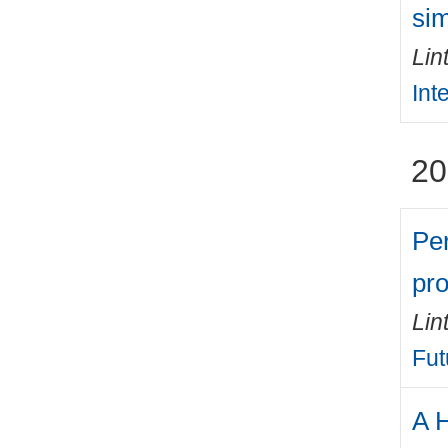
si
Lin
Int
20
Pe
pr
Lin
Fut
A H