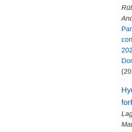
Rüt
An
Par
con
202
Don
(20
Hy
for
Lag
Mat