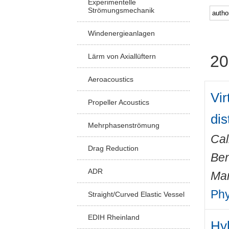
Experimentelle
Strömungsmechanik
Windenergieanlagen
Lärm von Axiallüftern
20
Aeroacoustics
Vir
Propeller Acoustics
dis
Mehrphasenströmung
Cal
Drag Reduction
Ben
ADR
Mar
Phy
Straight/Curved Elastic Vessel
EDIH Rheinland
Hyb