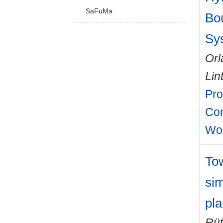
SaFuMa
Bo
Sy
Orl
Lin
Pro
Con
Wo
To
sim
pl
Rüt