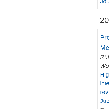
Jou
20
Pre
Me
Rüt
Wo
Hig
int
rev
Juc