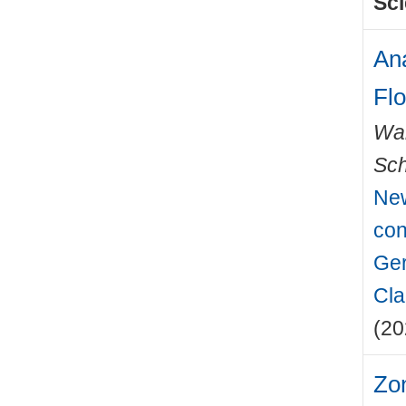
Sci
Ana
Fl
Wal
Sch
New
con
Ger
Cla
(20
Zon