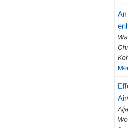
An 
enh
Wal
Chr
Koh
Med
Eff
Ai
Alj
Wo